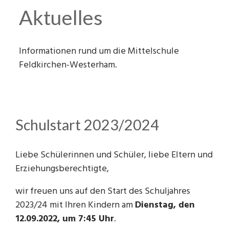
Schulsanitäter
Schulamt (extern)
Klasse 9a
Musik
Aktuelles
Schulhund "Nala"
Gemeinde Feldkirchen-Westerham (extern)
Klasse 9bM
Sportanlage
Informationen rund um die Mittelschule
Tanzkurs
Zeitungsberichte
Klasse 10aM
Pausenhof
Feldkirchen-Westerham.
Anfahrt
Klasse 10bM
WG Raum
Archiv
Schulstart 2023/2024
Liebe Schülerinnen und Schüler, liebe Eltern und
Erziehungsberechtigte,
wir freuen uns auf den Start des Schuljahres
2023/24 mit Ihren Kindern am
Dienstag, den
12.09.2022, um 7:45 Uhr
.