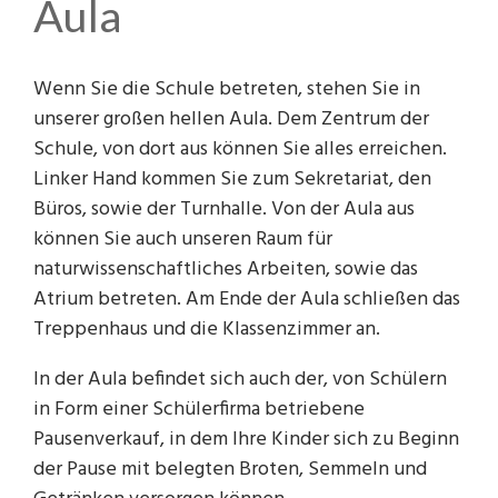
Aula
Schulsanitäter
Schulamt (extern)
Klasse 9a
Musik
Schulhund "Nala"
Gemeinde Feldkirchen-Westerham (extern)
Klasse 9bM
Sportanlage
Wenn Sie die Schule betreten, stehen Sie in
unserer großen hellen Aula. Dem Zentrum der
Tanzkurs
Zeitungsberichte
Klasse 10aM
Pausenhof
Schule, von dort aus können Sie alles erreichen.
Anfahrt
Klasse 10bM
WG Raum
Linker Hand kommen Sie zum Sekretariat, den
Büros, sowie der Turnhalle. Von der Aula aus
Archiv
können Sie auch unseren Raum für
naturwissenschaftliches Arbeiten, sowie das
Atrium betreten. Am Ende der Aula schließen das
Treppenhaus und die Klassenzimmer an.
In der Aula befindet sich auch der, von Schülern
in Form einer Schülerfirma betriebene
Pausenverkauf, in dem Ihre Kinder sich zu Beginn
der Pause mit belegten Broten, Semmeln und