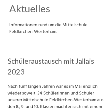
Schulsanitäter
Schulamt (extern)
Klasse 9a
Musik
Aktuelles
Schulhund "Nala"
Gemeinde Feldkirchen-Westerham (extern)
Klasse 9bM
Sportanlage
Informationen rund um die Mittelschule
Tanzkurs
Zeitungsberichte
Klasse 10aM
Pausenhof
Feldkirchen-Westerham.
Anfahrt
Klasse 10bM
WG Raum
Archiv
Schüleraustausch mit Jallais
2023
Nach fünf langen Jahren war es im Mai endlich
wieder soweit: 34 Schülerinnen und Schüler
unserer Mittelschule Feldkirchen-Westerham aus
den 8., 9. und 10. Klassen machten sich mit einem