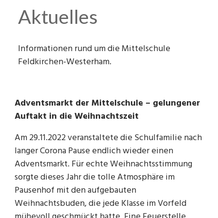
Schulsanitäter
Schulamt (extern)
Klasse 9a
Musik
Aktuelles
Schulhund "Nala"
Gemeinde Feldkirchen-Westerham (extern)
Klasse 9bM
Sportanlage
Informationen rund um die Mittelschule
Tanzkurs
Zeitungsberichte
Klasse 10aM
Pausenhof
Feldkirchen-Westerham.
Anfahrt
Klasse 10bM
WG Raum
Archiv
Adventsmarkt der Mittelschule – gelungener
Auftakt in die Weihnachtszeit
Am 29.11.2022 veranstaltete die Schulfamilie nach
langer Corona Pause endlich wieder einen
Adventsmarkt. Für echte Weihnachtsstimmung
sorgte dieses Jahr die tolle Atmosphäre im
Pausenhof mit den aufgebauten
Weihnachtsbuden, die jede Klasse im Vorfeld
mühevoll geschmückt hatte. Eine Feuerstelle