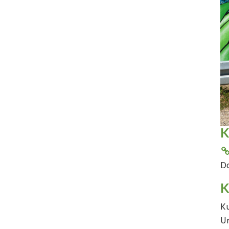
K
Do
K
Ku
Un