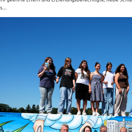
hr geehrte Eltern und Erziehungsberechtigte, liebe Schül
as…