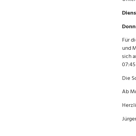
Diens
Donne
Für d
und M
sich 
07:45
Die S
Ab Mo
Herzl
Jürge